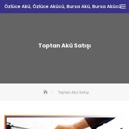
Skip
Özlüce Akü, Özlüce Akücü, Bursa Akü, Bursa Akücü
to
content
Toptan Akü Satışı
Toptan Akü Satışı