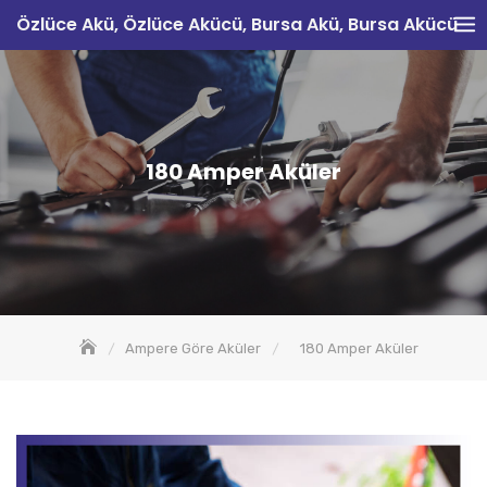
Skip
Özlüce Akü, Özlüce Akücü, Bursa Akü, Bursa Akücü
to
content
180 Amper Aküler
Ampere Göre Aküler
180 Amper Aküler