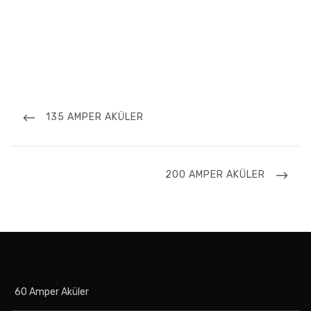
Yazı
dolaşımı
PREVIOUS
135 AMPER AKÜLER
POST
NEXT
200 AMPER AKÜLER
POST
60 Amper Aküler