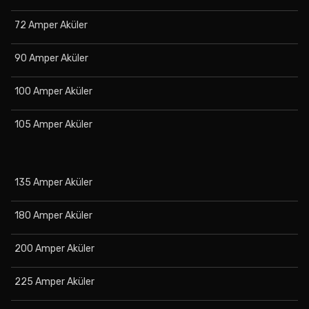
72 Amper Aküler
90 Amper Aküler
100 Amper Aküler
105 Amper Aküler
135 Amper Aküler
180 Amper Aküler
200 Amper Aküler
225 Amper Aküler