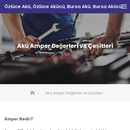
Skip
Özlüce Akü, Özlüce Akücü, Bursa Akü, Bursa Akücü
to
content
Akü Amper Değerleri ve Çeşitleri
Akü Amper Değerleri ve Çeşitleri
Amper Nedir?