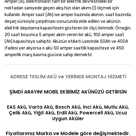
Amper (A), elektronların tam bir elektrik devresindeki bir
noktadan saniyede geçen akış hızı olan akımı (I) ölçmek için
kullanılır. Amper saat (Ah) ise amper bazında akımın, saat bazında
deşarj süresiyle çarpılması sonucunda elde edilen ve akünün
elektrik depolama kapasitesini gösteren bir ölçü birimidir. Örneğin;
20 saat boyunca 5 amper akım veren bir akü, 100 amper saat
(Ah) kapasiteye sahiptir. Akünün etiketi üzerinde 50Ah ve 450A
ifadesi yer alıyorsa o akü 50 amper saatlik kapasiteye ve 450
amperlik marş basma gücüne sahip demektir.
ADRESE TESLİM AKÜ ve YERİNDE MONTAJ HİZMETİ
ŞİMDİ ARAYIN! MOBİL EKİBİMİZ AKÜNÜZÜ GETİRSİN
EAS Akü, Varta Akü, Bosch Akü, İnci Akü, Mutlu Akü,
Çelik Akü, Yiğit Akü, Erdil Akü, Powercell Akü, Ucuz
Uygun Aküler
Fiyatlarımız Marka ve Modele göre değişmektedir.