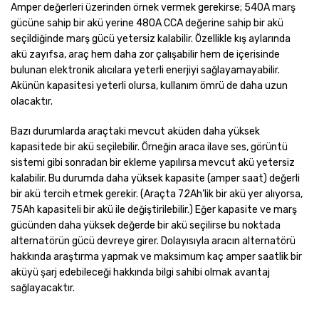
Amper değerleri üzerinden örnek vermek gerekirse; 540A marş
gücüne sahip bir akü yerine 480A CCA değerine sahip bir akü
seçildiğinde marş gücü yetersiz kalabilir. Özellikle kış aylarında
akü zayıfsa, araç hem daha zor çalışabilir hem de içerisinde
bulunan elektronik alıcılara yeterli enerjiyi sağlayamayabilir.
Akünün kapasitesi yeterli olursa, kullanım ömrü de daha uzun
olacaktır.
Bazı durumlarda araçtaki mevcut aküden daha yüksek
kapasitede bir akü seçilebilir. Örneğin araca ilave ses, görüntü
sistemi gibi sonradan bir ekleme yapılırsa mevcut akü yetersiz
kalabilir. Bu durumda daha yüksek kapasite (amper saat) değerli
bir akü tercih etmek gerekir. (Araçta 72Ah’lik bir akü yer alıyorsa,
75Ah kapasiteli bir akü ile değiştirilebilir.) Eğer kapasite ve marş
gücünden daha yüksek değerde bir akü seçilirse bu noktada
alternatörün gücü devreye girer. Dolayısıyla aracın alternatörü
hakkında araştırma yapmak ve maksimum kaç amper saatlik bir
aküyü şarj edebileceği hakkında bilgi sahibi olmak avantaj
sağlayacaktır.